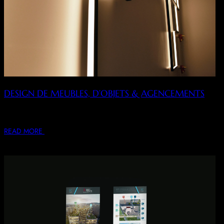
DESIGN DE MEUBLES, D’OBJETS & AGENCEMENTS
Design et Réalisation de Mobilier, d’Objets et d’Agencements
divers et Décoration de l’ensemble notamment végétale…
READ MORE