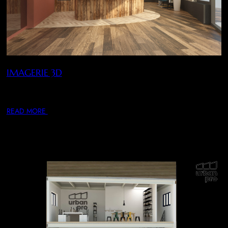
IMAGERIE 3D
Design et Réalisation de perspectives 3D, plans masse,
coupes, axonométrie, visites virtuelles 3D ou sur…
READ MORE