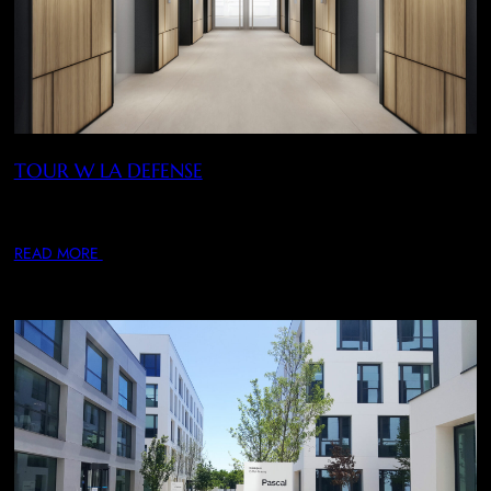
TOUR W LA DEFENSE
Conception, rénovation intérieure et décoration de certains
espaces de la Tour W : palier, plateau…
READ MORE