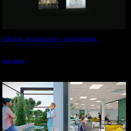
EDITION, SIGNALETIQUE, VITROPHANIE
Édition – Brochures – Plaquettes – Flyers – Bâches –
Panneaux de Commercialisation – Signalétique…
READ MORE