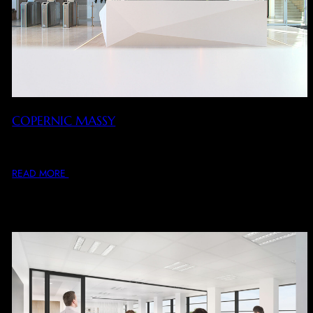
COPERNIC MASSY
Conception, rénovation intérieure et décoration d’un
immeuble de bureaux : hall, palier, plateau de bureau,…
READ MORE