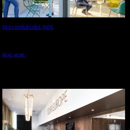
FILM IMMEUBLE JADE
Réalisation et production d’un film expliquant le
fonctionnement du parc d’activités mixte STE à Aix-en-
Provence…
READ MORE