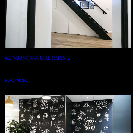
62 MONTMARTRE PARIS-2
Restructuration complète d’un ensemble mixte sur 2 niveaux
dit le « loft » : réouverture des arches…
READ MORE