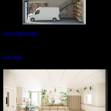
FILM URBAN PRO
Réalisation et production d’un film expliquant le
fonctionnement de la marque, ses avantages discriminants
et…
READ MORE