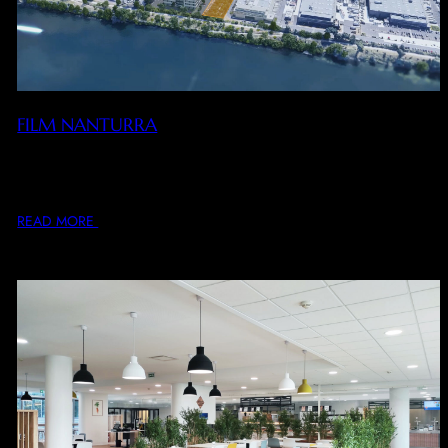
FILM NANTURRA
Réalisation et production d’un film expliquant le
fonctionnement du bâtiment d’activités, ses avantages
discriminants et…
READ MORE